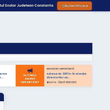
tul Scolar Judetean Constanta
.
Autentificare
ANUNȚURI IMPORTANTE
nerea
Adresa Nr. 5197A-În atenția
ULTIMUL
e…
directorilor un…
ANUNȚ
IMPORTANT
ISJCTA ·
24.07.2026 09:01