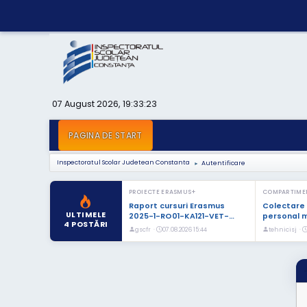
07 August 2026, 19:33:23
PAGINA DE START
Inspectoratul Scolar Judetean Constanta
Autentificare
►
PROIECTE ERASMUS+
COMPARTIMEN
Raport cursuri Erasmus
Colectare 
ULTIMELE
2025-1-RO01-KA121-VET-…
personal m
4 POSTĂRI
gscfr ·
07.08.2026 15:44
tehnicisj ·