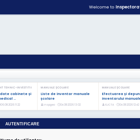
Welcome to
Inspectora
T TEHNIC-INVESTITII
MANUALE ȘCOLARE
MANUALE ȘCOLARE
date cabinete și
Liste de inventar manuale
Efectuarea și depu
edical …
școlare
inventarului manual
06.08.2026 11:22
inspgeo ·
04.08.2026 13:02
ISJCTA ·
04.08.2026 12:42
AUTENTIFICARE